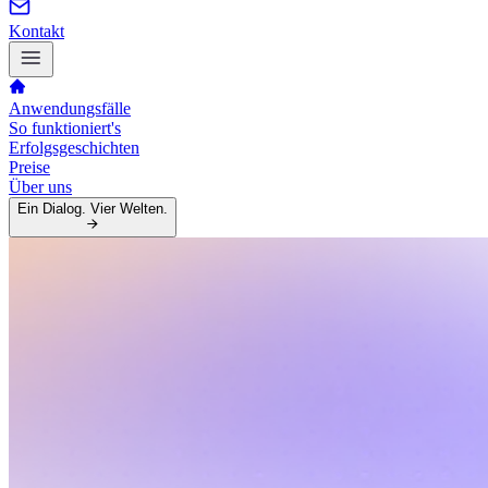
Kontakt
Anwendungsfälle
So funktioniert's
Erfolgsgeschichten
Preise
Über uns
Ein Dialog. Vier Welten.