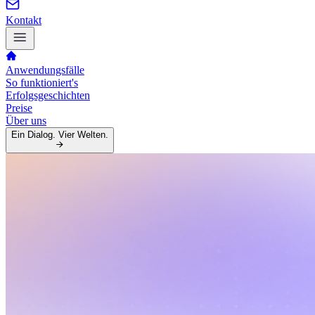
Kontakt
Anwendungsfälle
So funktioniert's
Erfolgsgeschichten
Preise
Über uns
Ein Dialog. Vier Welten.