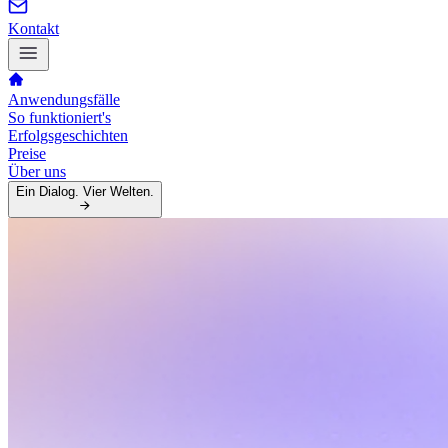
Kontakt
Anwendungsfälle
So funktioniert's
Erfolgsgeschichten
Preise
Über uns
Ein Dialog. Vier Welten.