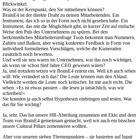
Blickwinkel.
Was ist der Kernpunkt, den Sie mitnehmen können?
BrainE4 ist der direkte Draht zu deinen Mitarbeitenden. Ein
Instrument, das ich so in der Form noch nicht gesehen habe. Ein
Instrument, das mir die Möglichkeit gibt, in kurzer Zeit auf einfache
Weise den Puls des Unternehmens zu spüren. Bei den
herkömmlichen Mitarbeiterumfrage Tools bekommt man Nummern,
Zahlen und Balken, aber wenig konkretes Feedback in Form von
individuell formulierten Vorschlägen, welche die Kameraden
zusätzlich noch bewerten.
Und weil sie neu waren im Unternehmen, war das noch wichtiger,
als wenn sie schon fünf Jahre CEO gewesen wären?
Ja, und trotzdem setzen wir BrainE4 erneut ein. Weil ich auch sehen
will: Wie verändert sich das? Die Leute kennen nun den Ablauf.
Vielleicht werden die Leute noch kritischer. Ist mir auch recht. Die
sehen: «Es ist etwas passiert – die lesen ja tatsächlich, was wir
schreiben!»
Sie konnten ja auch selbst Hypothesen einbringen und testen. War
das für Sie wichtig?
Ja, sehr. Das hat unsere HR-Abteilung zusammen mit Ekki und dem
Team von BrainE4 gemeinsam gemacht, weil wir auch ein bisschen
unsere Cultural Pillars zementieren wollten.
Aber von unseren sieben Themenpunkten – sie basierten auf Input