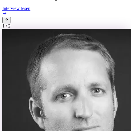
Interview lesen
1
/
2