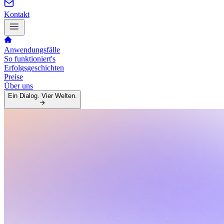
Kontakt
Anwendungsfälle
So funktioniert's
Erfolgsgeschichten
Preise
Über uns
Ein Dialog. Vier Welten.