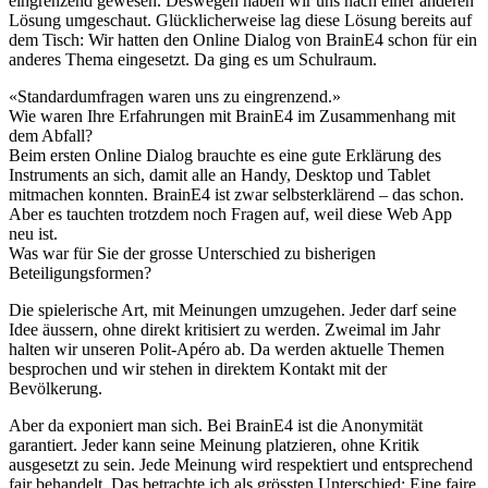
eingrenzend gewesen. Deswegen haben wir uns nach einer anderen
Lösung umgeschaut. Glücklicherweise lag diese Lösung bereits auf
dem Tisch: Wir hatten den Online Dialog von BrainE4 schon für ein
anderes Thema eingesetzt. Da ging es um Schulraum.
«
Standardumfragen waren uns zu eingrenzend.
»
Wie waren Ihre Erfahrungen mit BrainE4 im Zusammenhang mit
dem Abfall?
Beim ersten Online Dialog brauchte es eine gute Erklärung des
Instruments an sich, damit alle an Handy, Desktop und Tablet
mitmachen konnten. BrainE4 ist zwar selbsterklärend – das schon.
Aber es tauchten trotzdem noch Fragen auf, weil diese Web App
neu ist.
Was war für Sie der grosse Unterschied zu bisherigen
Beteiligungsformen?
Die spielerische Art, mit Meinungen umzugehen. Jeder darf seine
Idee äussern, ohne direkt kritisiert zu werden. Zweimal im Jahr
halten wir unseren Polit-Apéro ab. Da werden aktuelle Themen
besprochen und wir stehen in direktem Kontakt mit der
Bevölkerung.
Aber da exponiert man sich. Bei BrainE4 ist die Anonymität
garantiert. Jeder kann seine Meinung platzieren, ohne Kritik
ausgesetzt zu sein. Jede Meinung wird respektiert und entsprechend
fair behandelt. Das betrachte ich als grössten Unterschied: Eine faire