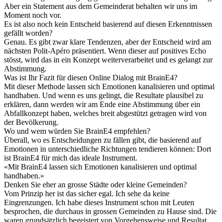
Aber ein Statement aus dem Gemeinderat behalten wir uns im
Moment noch vor.
Es ist also noch kein Entscheid basierend auf diesen Erkenntnissen
gefällt worden?
Genau. Es gibt zwar klare Tendenzen, aber der Entscheid wird am
nächsten Polit-Apéro präsentiert. Wenn dieser auf positives Echo
stösst, wird das in ein Konzept weiterverarbeitet und es gelangt zur
Abstimmung.
Was ist Ihr Fazit für diesen Online Dialog mit BrainE4?
Mit dieser Methode lassen sich Emotionen kanalisieren und optimal
handhaben. Und wenn es uns gelingt, die Resultate plausibel zu
erklären, dann werden wir am Ende eine Abstimmung über ein
Abfallkonzept haben, welches breit abgestützt getragen wird von
der Bevölkerung.
Wo und wem würden Sie BrainE4 empfehlen?
Überall, wo es Entscheidungen zu fällen gibt, die basierend auf
Emotionen in unterschiedliche Richtungen tendieren können: Dort
ist BrainE4 für mich das ideale Instrument.
«
Mit BrainE4 lassen sich Emotionen kanalisieren und optimal
handhaben.
»
Denken Sie eher an grosse Städte oder kleine Gemeinden?
Vom Prinzip her ist das sicher egal. Ich sehe da keine
Eingrenzungen. Ich habe dieses Instrument schon mit Leuten
besprochen, die durchaus in grossen Gemeinden zu Hause sind. Die
waren grundsätzlich begeistert von Vorgehensweise und Resultat.