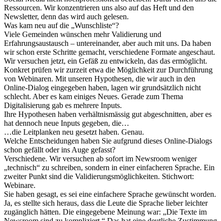
Ressourcen. Wir konzentrieren uns also auf das Heft und den
Newsletter, denn das wird auch gelesen.
Was kam neu auf die „Wunschliste“?
Viele Gemeinden wünschen mehr Validierung und
Erfahrungsaustausch – untereinander, aber auch mit uns. Da haben
wir schon erste Schritte gemacht, verschiedene Formate angeschaut.
Wir versuchen jetzt, ein Gefäß zu entwickeln, das das ermöglicht.
Konkret prüfen wir zurzeit etwa die Möglichkeit zur Durchführung
von Webinaren. Mit unseren Hypothesen, die wir auch in den
Online-Dialog eingegeben haben, lagen wir grundsätzlich nicht
schlecht. Aber es kam einiges Neues. Gerade zum Thema
Digitalisierung gab es mehrere Inputs.
Ihre Hypothesen haben verhältnismässig gut abgeschnitten, aber es
hat dennoch neue Inputs gegeben, die…
…die Leitplanken neu gesetzt haben. Genau.
Welche Entscheidungen haben Sie aufgrund dieses Online-Dialogs
schon gefällt oder ins Auge gefasst?
Verschiedene. Wir versuchen ab sofort im Newsroom weniger
„technisch“ zu schreiben, sondern in einer einfacheren Sprache. Ein
zweiter Punkt sind die Validierungsmöglichkeiten. Stichwort:
Webinare.
Sie haben gesagt, es sei eine einfachere Sprache gewünscht worden.
Ja, es stellte sich heraus, dass die Leute die Sprache lieber leichter
zugänglich hätten. Die eingegebene Meinung war: „Die Texte im
Newsroom sind zu kompliziert.“ Das hat eine deutliche Zustimmung