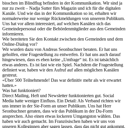
bisschen im Blindflug befinden in der Kommunikation. Wir sind ja
nur zu zweit – Nadja Sutter fürs Magazin und ich für die digitalen
Kanäle. Und wie das in der Kommunikation so ist, erhalten wir
normalerweise nur wenige Rückmeldungen von unserem Publikum.
Uns hat vor allem interessiert, auf welchen Kanälen sich das
Gemeindepersonal oder die Behördenmitglieder aus den Gemeinden
informieren.
Wie bereiteten Sie den Kontakt zwischen den Gemeinden und dem
Online-Dialog vor?
Wir wurden dazu von Andreas Seonbuchner beraten. Er hat uns
geholfen, eine Fragestellung zu entwerfen. Er hat uns auch darauf
hingewiesen, dass es eben keine „Umfrage“ ist. Es ist tatsächlich
etwas anderes. Es ist fast wie ein Spiel. Nachdem die Fragestellung
definiert war, haben wir den Aufruf auf allen möglichen Kanälen
gestreut.
«
Über 500 Teilnehmende! Das war definitiv mehr als wir erwartet
hatten.
»
Was hat funktioniert?
Direct Mailing, Heft und Newsletter funktionierten gut. Social
Media hatte weniger Einfluss. Ein Detail: Als Verband richten wir
uns immer in der Sie-Form an unser Publikum. Uns hat Herr
Seonbuchner geraten, dass wir das Publikum in der Du-Form
ansprechen. Also einen etwas lockeren Umgangston wählen. Das
haben wir auch gemacht. Im Französischen haben wir uns von
unseren Kolleginnen aber sagen lassen, dass das nicht gut ankommt.