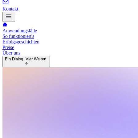
Kontakt
Anwendungsfälle
So funktioniert's
Erfolgsgeschichten
Preise
Über uns
Ein Dialog. Vier Welten.