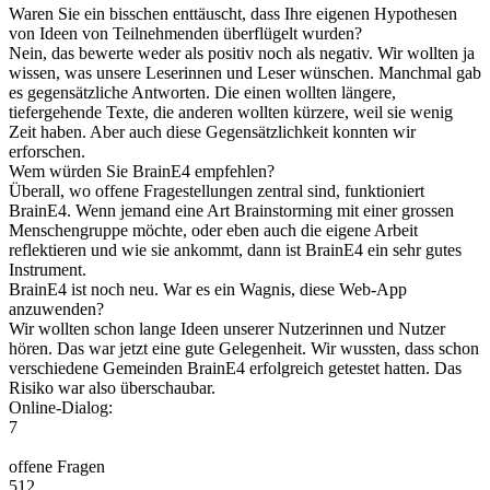
Waren Sie ein bisschen enttäuscht, dass Ihre eigenen Hypothesen
von Ideen von Teilnehmenden überflügelt wurden?
Nein, das bewerte weder als positiv noch als negativ. Wir wollten ja
wissen, was unsere Leserinnen und Leser wünschen. Manchmal gab
es gegensätzliche Antworten. Die einen wollten längere,
tiefergehende Texte, die anderen wollten kürzere, weil sie wenig
Zeit haben. Aber auch diese Gegensätzlichkeit konnten wir
erforschen.
Wem würden Sie BrainE4 empfehlen?
Überall, wo offene Fragestellungen zentral sind, funktioniert
BrainE4. Wenn jemand eine Art Brainstorming mit einer grossen
Menschengruppe möchte, oder eben auch die eigene Arbeit
reflektieren und wie sie ankommt, dann ist BrainE4 ein sehr gutes
Instrument.
BrainE4 ist noch neu. War es ein Wagnis, diese Web-App
anzuwenden?
Wir wollten schon lange Ideen unserer Nutzerinnen und Nutzer
hören. Das war jetzt eine gute Gelegenheit. Wir wussten, dass schon
verschiedene Gemeinden BrainE4 erfolgreich getestet hatten. Das
Risiko war also überschaubar.
Online-Dialog:
7
offene Fragen
512