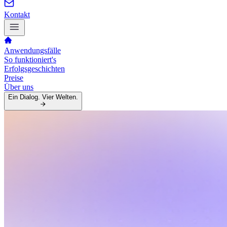
Kontakt
Anwendungsfälle
So funktioniert's
Erfolgsgeschichten
Preise
Über uns
Ein Dialog. Vier Welten.