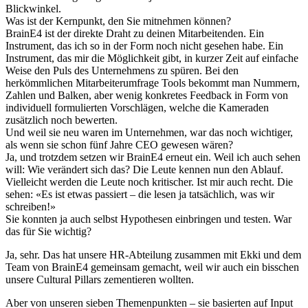
Blickwinkel.
Was ist der Kernpunkt, den Sie mitnehmen können?
BrainE4 ist der direkte Draht zu deinen Mitarbeitenden. Ein
Instrument, das ich so in der Form noch nicht gesehen habe. Ein
Instrument, das mir die Möglichkeit gibt, in kurzer Zeit auf einfache
Weise den Puls des Unternehmens zu spüren. Bei den
herkömmlichen Mitarbeiterumfrage Tools bekommt man Nummern,
Zahlen und Balken, aber wenig konkretes Feedback in Form von
individuell formulierten Vorschlägen, welche die Kameraden
zusätzlich noch bewerten.
Und weil sie neu waren im Unternehmen, war das noch wichtiger,
als wenn sie schon fünf Jahre CEO gewesen wären?
Ja, und trotzdem setzen wir BrainE4 erneut ein. Weil ich auch sehen
will: Wie verändert sich das? Die Leute kennen nun den Ablauf.
Vielleicht werden die Leute noch kritischer. Ist mir auch recht. Die
sehen: «Es ist etwas passiert – die lesen ja tatsächlich, was wir
schreiben!»
Sie konnten ja auch selbst Hypothesen einbringen und testen. War
das für Sie wichtig?
Ja, sehr. Das hat unsere HR-Abteilung zusammen mit Ekki und dem
Team von BrainE4 gemeinsam gemacht, weil wir auch ein bisschen
unsere Cultural Pillars zementieren wollten.
Aber von unseren sieben Themenpunkten – sie basierten auf Input