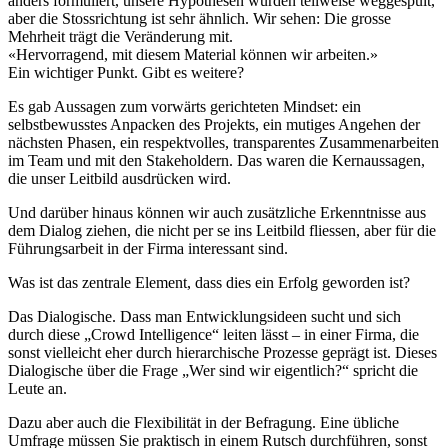
anders formuliert, unsere Hypothesen wurden teilweise weggespült,
aber die Stossrichtung ist sehr ähnlich. Wir sehen: Die grosse
Mehrheit trägt die Veränderung mit.
«
Hervorragend, mit diesem Material können wir arbeiten.
»
Ein wichtiger Punkt. Gibt es weitere?
Es gab Aussagen zum vorwärts gerichteten Mindset: ein
selbstbewusstes Anpacken des Projekts, ein mutiges Angehen der
nächsten Phasen, ein respektvolles, transparentes Zusammenarbeiten
im Team und mit den Stakeholdern. Das waren die Kernaussagen,
die unser Leitbild ausdrücken wird.
Und darüber hinaus können wir auch zusätzliche Erkenntnisse aus
dem Dialog ziehen, die nicht per se ins Leitbild fliessen, aber für die
Führungsarbeit in der Firma interessant sind.
Was ist das zentrale Element, dass dies ein Erfolg geworden ist?
Das Dialogische. Dass man Entwicklungsideen sucht und sich
durch diese „Crowd Intelligence“ leiten lässt – in einer Firma, die
sonst vielleicht eher durch hierarchische Prozesse geprägt ist. Dieses
Dialogische über die Frage „Wer sind wir eigentlich?“ spricht die
Leute an.
Dazu aber auch die Flexibilität in der Befragung. Eine übliche
Umfrage müssen Sie praktisch in einem Rutsch durchführen, sonst