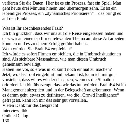
verlieren Sie die Daten. Hier ist es ein Prozess, fast ein Spiel. Man
geht heute drei Minuten hinein und übermorgen zehn. Es ist ein
lebendiger Prozess, ein „dynamisches Priorisieren“ – das bringt es
auf den Punkt.
Was ist Ihr abschliessendes Fazit?
Ich bin glücklich, dass wir uns auf die Reise eingelassen haben und
dass wir an einem so firmenrelevanten Thema auf diese Art arbeiten
konnten und es zu einem Erfolg geführt haben..
Wem würden Sie BrainE4 empfehlen?
Ich würde es sofort Firmen empfehlen, die in Umbruchsituationen
sind. Als sichtbare Massnahme, wie man diesen Umbruch
gemeinsam bewältigt.
Haben Sie vor, so etwas in Zukunft noch einmal zu machen?
Jetzt, wo das Tool eingeführt und bekannt ist, kann ich mir gut
vorstellen, dass wir es wieder einsetzen, wenn es die Situation
erfordert. Ich bin überzeugt, dass wir das tun würden. BrainE4 ist im
Management akzeptiert und in der Belegschaft angekommen. Wenn
es darum geht, etwas zu definieren, wo die „Crowd Intelligence“
gefragt ist, kann ich mir das sehr gut vorstellen..
Vielen Dank für das Gespräch!
Interview: thk
Online-Dialog:
130