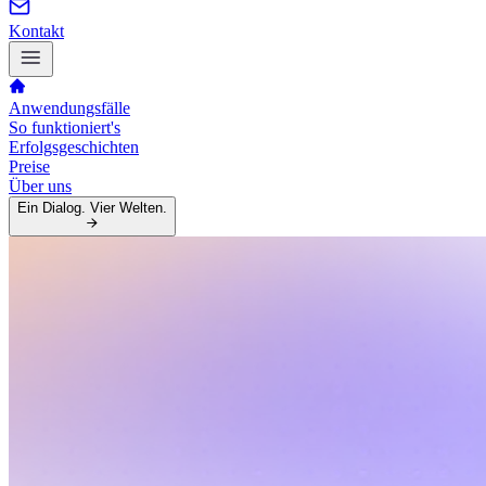
Kontakt
Anwendungsfälle
So funktioniert's
Erfolgsgeschichten
Preise
Über uns
Ein Dialog. Vier Welten.