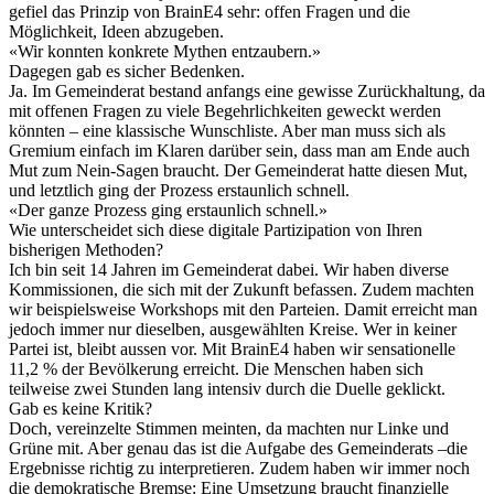
gefiel das Prinzip von BrainE4 sehr: offen Fragen und die
Möglichkeit, Ideen abzugeben.
«
Wir konnten konkrete Mythen entzaubern.
»
Dagegen gab es sicher Bedenken.
Ja. Im Gemeinderat bestand anfangs eine gewisse Zurückhaltung, da
mit offenen Fragen zu viele Begehrlichkeiten geweckt werden
könnten – eine klassische Wunschliste. Aber man muss sich als
Gremium einfach im Klaren darüber sein, dass man am Ende auch
Mut zum Nein-Sagen braucht. Der Gemeinderat hatte diesen Mut,
und letztlich ging der Prozess erstaunlich schnell.
«
Der ganze Prozess ging erstaunlich schnell.
»
Wie unterscheidet sich diese digitale Partizipation von Ihren
bisherigen Methoden?
Ich bin seit 14 Jahren im Gemeinderat dabei. Wir haben diverse
Kommissionen, die sich mit der Zukunft befassen. Zudem machten
wir beispielsweise Workshops mit den Parteien. Damit erreicht man
jedoch immer nur dieselben, ausgewählten Kreise. Wer in keiner
Partei ist, bleibt aussen vor. Mit BrainE4 haben wir sensationelle
11,2 % der Bevölkerung erreicht. Die Menschen haben sich
teilweise zwei Stunden lang intensiv durch die Duelle geklickt.
Gab es keine Kritik?
Doch, vereinzelte Stimmen meinten, da machten nur Linke und
Grüne mit. Aber genau das ist die Aufgabe des Gemeinderats –die
Ergebnisse richtig zu interpretieren. Zudem haben wir immer noch
die demokratische Bremse: Eine Umsetzung braucht finanzielle