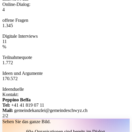
Online-Dialog:
4
offene Fragen
1.345
Digitale Interviews
11
%
Teilnahmequote
1.772
Ideen und Argumente
170.572
Ideenduelle
Kontakt:
Peppino Beffa
Tel:
+41 41 819 07 11
Mail:
gemeindekanzlei@gemeindeschwyz.ch
2
/
2
Sehen Sie das ganze Bild.
60+ Organisationen sind bereits im Dialog.