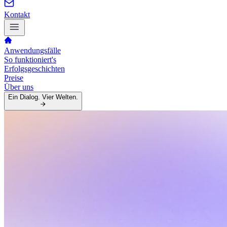
Kontakt
Anwendungsfälle
So funktioniert's
Erfolgsgeschichten
Preise
Über uns
Ein Dialog. Vier Welten.