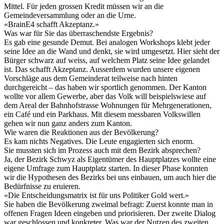
Mittel. Für jeden grossen Kredit müssen wir an die
Gemeindeversammlung oder an die Urne.
«
BrainE4 schafft Akzeptanz.
»
Was war für Sie das überraschendste Ergebnis?
Es gab eine gesunde Demut. Bei analogen Workshops klebt jeder
seine Idee an die Wand und denkt, sie wird umgesetzt. Hier sieht der
Bürger schwarz auf weiss, auf welchem Platz seine Idee gelandet
ist. Das schafft Akzeptanz. Ausserdem wurden unsere eigenen
Vorschläge aus dem Gemeinderat teilweise nach hinten
durchgereicht – das haben wir sportlich genommen. Der Kanton
wollte vor allem Gewerbe, aber das Volk will beispielswiese auf
dem Areal der Bahnhofstrasse Wohnungen für Mehrgenerationen,
ein Café und ein Parkhaus. Mit diesem messbaren Volkswillen
gehen wir nun ganz anders zum Kanton.
Wie waren die Reaktionen aus der Bevölkerung?
Es kam nichts Negatives. Die Leute engagierten sich enorm.
Sie mussten sich im Prozess auch mit dem Bezirk absprechen?
Ja, der Bezirk Schwyz als Eigentümer des Hauptplatzes wollte eine
eigene Umfrage zum Hauptplatz starten. In dieser Phase konnten
wir die Hypothesen des Bezirks bei uns einbauen, um auch hier die
Bedürfnisse zu eruieren.
«
Die Entscheidungsmatrix ist für uns Politiker Gold wert.
»
Sie haben die Bevölkerung zweimal befragt: Zuerst konnte man in
offenen Fragen Ideen eingeben und priorisieren. Der zweite Dialog
war geschlossen und konkreter. Was war der Nutzen des zweiten